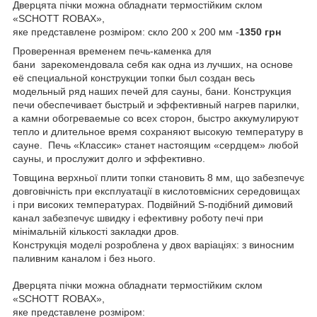
Дверцята пічки можна обладнати термостійким склом
«SCHOTT ROBAX»,
яке представлене розміром: скло 200 х 200 мм -
1350 грн
Проверенная временем печь-каменка для
бани зарекомендовала себя как одна из лучших, на основе
её специальной конструкции топки был создан весь
модельный ряд наших печей для сауны, бани. Конструкция
печи обеспечивает быстрый и эффективный нагрев парилки,
а камни обогреваемые со всех сторон, быстро аккумулируют
тепло и длительное время сохраняют высокую температуру в
сауне. Печь «Классик» станет настоящим «сердцем» любой
сауны, и прослужит долго и эффективно.
Товщина верхньої плити топки становить 8 мм, що забезпечує
довговічність при експлуатації в кислотовмісних середовищах
і при високих температурах. Подвійний S-подібний димовий
канал забезпечує швидку і ефективну роботу печі при
мінімальній кількості закладки дров.
Конструкція моделі розроблена у двох варіаціях: з виносним
паливним каналом і без нього.
Дверцята пічки можна обладнати термостійким склом
«SCHOTT ROBAX»,
яке представлене розміром: