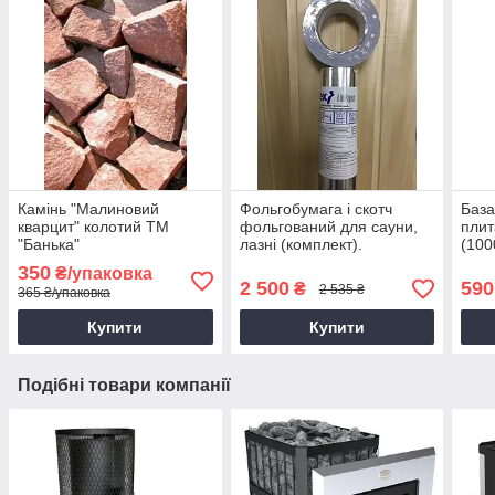
Камінь "Малиновий
Фольгобумага і скотч
База
кварцит" колотий ТМ
фольгований для сауни,
плит
"Банька"
лазні (комплект).
(100
350
₴/упаковка
2 500
590
₴
2 535 ₴
365 ₴/упаковка
Купити
Купити
Подібні товари компанії