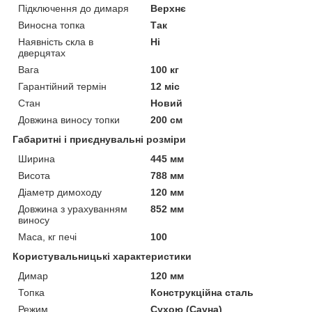
Підключення до димаря
Верхнє
Виносна топка
Так
Наявність скла в
Ні
дверцятах
Вага
100 кг
Гарантійний термін
12 міс
Стан
Новий
Довжина виносу топки
200 см
Габаритні і приєднувальні розміри
Ширина
445 мм
Висота
788 мм
Діаметр димоходу
120 мм
Довжина з урахуванням
852 мм
виносу
Маса, кг печі
100
Користувальницькі характеристики
Димар
120 мм
Топка
Конструкційна сталь
Режим
Сухою (Сауна)