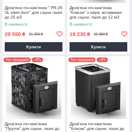
Дров'яна піч-кам'янка " PR-25
Дров'яна піч-кам'янка
SL steel door" для сауни лазні
"Класик" з нерж. вставками
до 25 м3
для сауни, лазні до 12 м3
В наявності
В наявності
29 550
19 230
₴
₴
31 350 ₴
20 360 ₴
Купити
Купити
Топ продажів
–4%
Топ продажів
–4%
Дров'яна піч-кам'янка
Дров'яна піч-кам'янка
"Пруток" для сауни, лазні до
"Класик" для сауни, лазні до