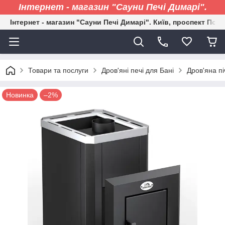
Інтернет - магазин "Сауни Печі Димарі".
Інтернет - магазин "Сауни Печі Димарі". Київ, проспект Пові
Товари та послуги
Дров'яні печі для Бані
Дров'яна пі
Новинка
–2%