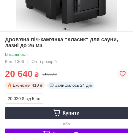
Дров'яна піч-кам'янка "Класик" для сауни,
лазні до 26 м3
В наявності
Код: 1306
Опт і роздріб
20 640
₴
21 050 ₴
Економія
410 ₴
Залишилось
24 дні
20 020 ₴
від 5 шт.
Купити
або