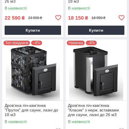
26 м3
18 м3
В наявності
В наявності
22 590
18 150
₴
₴
23 590 ₴
18 950 ₴
Купити
Купити
Топ продажів
–4%
Новинка
–4%
Дров'яна піч-кам'янка
Дров'яна піч-кам'янка
"Пруток" для сауни, лазні до
"Класик" з нерж. вставками
18 м3
для сауни, лазні до 26 м3
В наявності
В наявності