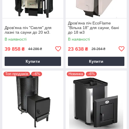
Дров'яна піч EcoFlame
Дров'яна піч "Скеля" для
"Вільха 18" для сауни, бані
лазні та сауни до 20 м3.
до 18 м3
В наявності
В наявності
39 858
23 638
₴
₴
44 286 ₴
26 264 ₴
Купити
Купити
Топ продажів
–6%
Новинка
–6%