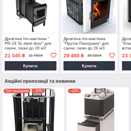
Дров'яна піч-кам'янка "
Дров'яна піч-кам'янка
Дров
PR-18 SL steel door" для
"Пруток Панорама" для
"Кла
сауни, лазні до 18 м3
сауни, лазні до 26 м3
вста
лазн
21 045
29 460
23 
₴
₴
21 750 ₴
30 150 ₴
Купити
Купити
Акційні пропозиції та новинки
Топ продажів
–10%
–10%