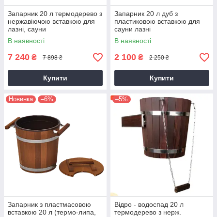
Запарник 20 л термодерево з
Запарник 20 л дуб з
нержавіючою вставкою для
пластиковою вставкою для
лазні, сауни
сауни лазні
В наявності
В наявності
7 240
2 100
₴
₴
7 898 ₴
2 250 ₴
Купити
Купити
Новинка
–6%
–5%
Запарник з пластмасовою
Відро - водоспад 20 л
вставкою 20 л (термо-липа,
термодерево з нерж.