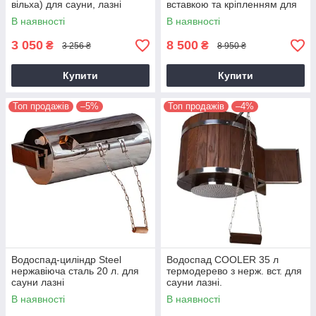
вільха) для сауни, лазні
вставкою та кріпленням для
сауни лазні
В наявності
В наявності
3 050
8 500
₴
₴
3 256 ₴
8 950 ₴
Купити
Купити
Топ продажів
–5%
Топ продажів
–4%
Водоспад-циліндр Steel
Водоспад COOLER 35 л
нержавіюча сталь 20 л. для
термодерево з нерж. вст. для
сауни лазні
сауни лазні.
В наявності
В наявності