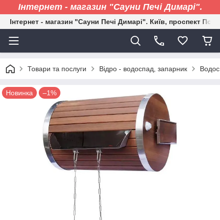
Інтернет - магазин "Сауни Печі Димарі".
Інтернет - магазин "Сауни Печі Димарі". Київ, проспект Пові
Товари та послуги
Відро - водоспад, запарник
Водос
Новинка
–1%