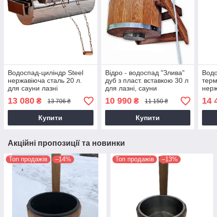
Водоспад-циліндр Steel
Відро - водоспад "Злива"
Водо
нержавіюча сталь 20 л.
дуб з пласт. вставкою 30 л
терм
для сауни лазні
для лазні, сауни
нерж
л. д
13 080
10 990
14 
₴
₴
13 706 ₴
11 150 ₴
Купити
Купити
Акційні пропозиції та новинки
Топ продажів
–14%
Топ продажів
–13%