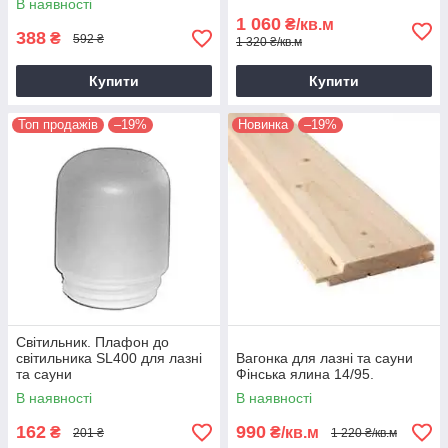
В наявності
1 060
₴/кв.м
388
₴
592 ₴
1 320 ₴/кв.м
Купити
Купити
Топ продажів
–19%
Новинка
–19%
Світильник. Плафон до
світильника SL400 для лазні
Вагонка для лазні та сауни
та сауни
Фінська ялина 14/95.
В наявності
В наявності
162
990
₴
₴/кв.м
201 ₴
1 220 ₴/кв.м