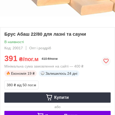
Брус Абаш 22/80 для лазні та сауни
В наявності
Код: 20017
Опт і роздріб
391
₴/пог.м
410 ₴/пог.м
Мінімальна сума замовлення на сайті — 400 ₴
Економія
19 ₴
Залишилось
24 дні
380 ₴
від 50 пог.м
Купити
або