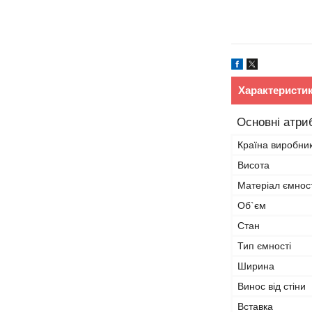
Характеристи
Основні атри
Країна виробни
Висота
Матеріал ємност
Об`єм
Стан
Тип ємності
Ширина
Винос від стіни
Вставка