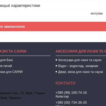
ицькі характеристики
мотузка
ля замовлення
АЗНІ ТА САУНИ
АКСЕСУАРИ ДЛЯ ЛАЗНІ ТА 
 для Бані
Аксесуари для лазні та сауни
ля печей
Відро – водоспад, запарник
янки для САУНИ
Двері, вікна для лазні та сауни
+380 (98) 100-74-16
тряних Сил, 72, Київ, "Сауни
Київстар
 Київ, Україна
+380 (50) 734-36-25