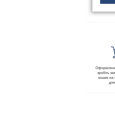
Оформленн
зробіть з
кошик на 
для