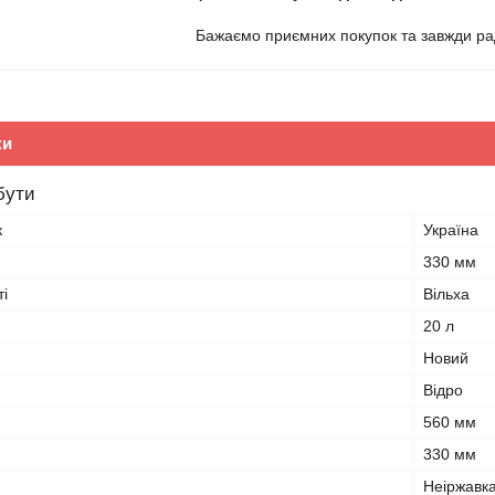
Бажаємо приємних покупок та завжди рад
ки
бути
к
Україна
330 мм
і
Вільха
20 л
Новий
Відро
560 мм
330 мм
Неіржавка