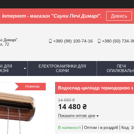
Інтернет - магазин "Сауни Печі Димарі".
Дивись
чі Димарі".
+380 (98) 100-74-16
+380 (50) 734-3
л, 72
ЧІ ДЛЯ
ЕЛЕКТРОКАМ'ЯНКИ ДЛЯ
ПЕЧІ
АЗНІ
САУНИ
ОПАЛЮВАЛЬН
Новинка
Водоспад-циліндр термодерево з н
14 680 ₴
14 480 ₴
Показати оптові ціни
В наявності
Оптом і в роздріб
Код:
1