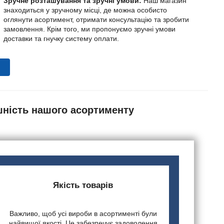
Зручне розташування та зручні умови:
Наш магазин
знаходиться у зручному місці, де можна особисто
оглянути асортимент, отримати консультацію та зробити
замовлення. Крім того, ми пропонуємо зручні умови
доставки та гнучку систему оплати.
шність нашого асортименту
Якість товарів
Важливо, щоб усі вироби в асортименті були
найвищої якості. Це забезпечує задоволення