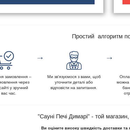
Простий алгоритм по
→
→
я замовлення –
Ми зв'язуємося з вами, щоб
Опла
амовлення через
уточнити деталі або
можна 
сайті у зручний
відповісти на запитання.
банк
 вас час.
отр
"Сауні Печі Димарі" - той магазин
Ви оціните високу швидкість доставки та 