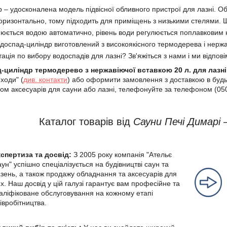
 – удосконалена модель підвісної обливного пристрої для лазні. Об'
оризонтально, тому підходить для приміщень з низькими стелями. Що
юється водою автоматично, рівень води регулюється поплавковим 
одоспад-циліндр виготовлений з високоякісного термодерева і нержав
ація по вибору водоспадів для лазні? Зв'яжіться з нами і ми відпові
-циліндр термодерево з нержавіючої вставкою 20 л. для
лазні
ходи" (
див.
контакти
) або оформити замовлення з доставкою в будь
ом аксесуарів для сауни або лазні, телефонуйте за телефоном (05
Каталог товарів від
Сауни Печі Димарі
–
кспертиза та досвід:
З 2005 року компанія "Ательє
ун" успішно спеціалізується на будівництві саун та
зень, а також продажу обладнання та аксесуарів для
х. Наш досвід у цій галузі гарантує вам професійне та
аліфіковане обслуговування на кожному етапі
івробітництва.