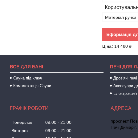
Користувальн
Матеріал ручки
Інформація д
Ціна:
14 480 ₴
ВСЕ ДЛЯ БАНІ
ПЕЧІ ДЛЯ Л
Сауна під ключ
Дров'яні печі
Комплектація Сауни
Аксесуари д
Електрокам'
ГРАФІК РОБОТИ
проспект Пові
Понеділок
09:00
21:00
Печі Димарі",
Вівторок
09:00
21:00