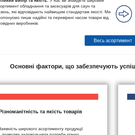
ликий вибір та якість:
У нас ви знайдете широкий
ортимент обладнання та аксесуарів для саун та
зень, які відповідають найвищим стандартам якості. Ми
опонуємо лише надійні та перевірені часом товари від
овідних виробників.
Весь асортимент
Основні фактори, що забезпечують успі
Різноманітність та якість товарів
Наявність широкого асортименту продукції
дозволяє задовольняти потреби різних