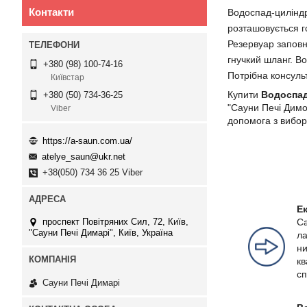
Контакти
Водоспад-циліндр
розташовується г
Резервуар заповн
гнучкий шланг. В
+380 (98) 100-74-16
Потрібна консульт
Київстар
Купити
Водоспад
+380 (50) 734-36-25
"Сауни Печі Димо
Viber
допомога з вибор
https://a-saun.com.ua/
atelye_saun@ukr.net
+38(050) 734 36 25 Viber
Е
проспект Повітряних Сил, 72, Київ,
Са
"Сауни Печі Димарі", Київ, Україна
ла
ни
кв
сп
Сауни Печі Димарі