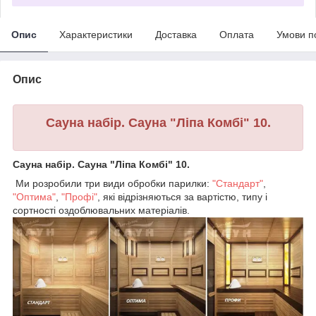
Опис
Характеристики
Доставка
Оплата
Умови п
Опис
Сауна набір. Сауна "Ліпа Комбі" 10.
Сауна набір. Сауна "Ліпа Комбі" 10.
Ми розробили три види обробки парилки:
"Стандарт"
,
"Оптима"
,
"Профі"
, які відрізняються за вартістю, типу і
сортності оздоблювальних матеріалів.