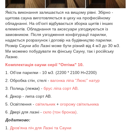
Якість виконання залишається на вищому рівні. Збірно -
щитова сауна виготовляється в цеху на професійному
обладнанні. На об'єкті відбувається зборка щитів і інших
елементів. Обладнання та аксесуари узгоджуються із
замовником. Після узгодження конфігурації парилки,
надається розрахунок і договір на будівництво парилки.
Розмір Сауни або Лазні може бути різний від 4 м3 до 30 м3.
Ми можемо побудувати як фінську Сауну, так і російську
Лазню.
Комплектація сауни серії "Оптіма" 10.
1. Об'єм парилки - 10 м3. (2200 * 2100 Н=2200)
2. Обробка стін, стелі -
вагонка ліпа "Люкс" натур
3. Полиць (лежак) -
брус ліпа сорт АВ
.
4. Декор - липа сорт АВ.
5. Освітлення -
світильник
+
огорожу світильника
6. Двері для лазні -
скло (тон бронза)
.
Додатково:
1.
Дров'яна піч
для Лазні та Сауни