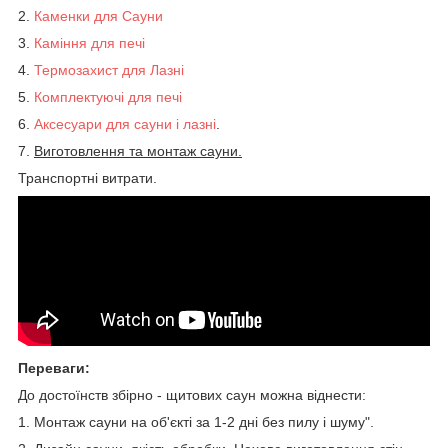
2.
Каменки
для Сауни
3.
Каміння для печі
4.
Термозахист
для Лазні
5.
Комплектуючі
для печі
6.
Аксесуари для сауни і лазні
.
7.
Виготовлення та монтаж сауни.
Транспортні витрати.
Переваги:
До достоїнств збірно - щитових саун можна віднести:
1. Монтаж сауни на об'єкті за 1-2 дні без пилу і шуму".