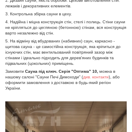
2. Дизайн сауни, якість обробки. Цехове виготовлення стін.
лежаків і декоративних елементів.
3. Контрольна збірка сауни в цеху.
4. Надійна і міцна конструкція стін, стелі і полиць. Стіни сауни
не кріпляться до цегляною (бетонною) стінам, вся конструкція
варто незалежно від стін.
5. На відміну від вбудованих (набивних) саун, каркасно -
щитова сауна - це самостійна конструкція, яка кріпиться до
існуючих стін, має вентильований повітряний зазор між
стінами і ідеально підходить для дерев'яних будинків та
підвальних (цокольних) приміщень.
Замовити
Сауна під ключ. Серія "Оптима" 10,
можна в
нашому салоні "Сауни Печі Димоходи" (
див.
контакти
), або
оформити замовлення з доставкою в будь-який регіон
України.