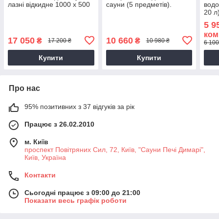
лазні відкидне 1000 х 500
сауни (5 предметів).
водо
20 л
5 9
ком
17 050
10 660
₴
₴
17 200 ₴
10 980 ₴
6 100
Купити
Купити
Про нас
95% позитивних з 37 відгуків за рік
Працює з 26.02.2010
м. Київ
проспект Повітряних Сил, 72, Київ, "Сауни Печі Димарі",
Київ, Україна
Контакти
Сьогодні працює з 09:00 до 21:00
Показати весь графік роботи