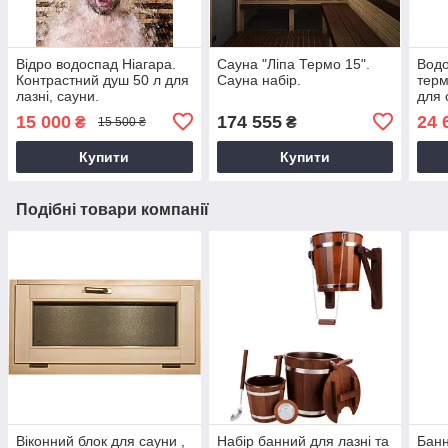
Відро водоспад Ніагара.
Сауна "Ліпа Термо 15".
Вод
Контрастний душ 50 л для
Сауна набір.
терм
лазні, сауни.
для 
15 000
174 555
24 
₴
₴
15 500 ₴
Купити
Купити
Подібні товари компанії
Віконний блок для сауни ,
Набір банний для лазні та
Банн