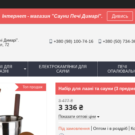
Інтернет - магазин "Сауни Печі Димарі".
Дивись
чі Димарі".
+380 (98) 100-74-16
+380 (50) 734-3
л, 72
ЧІ ДЛЯ
ЕЛЕКТРОКАМ'ЯНКИ ДЛЯ
ПЕЧІ
АЗНІ
САУНИ
ОПАЛЮВАЛЬН
Топ продаж
Набір для лазні та сауни (3 предм
3 477 ₴
3 336 ₴
Показати оптові ціни
Під замовлення
Оптом і в роздріб
К