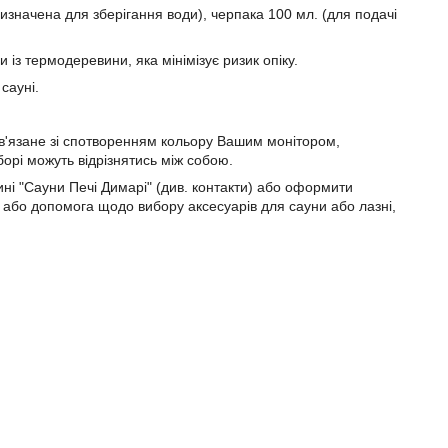
призначена для зберігання води), черпака 100 мл. (для подачі
із термодеревини, яка мінімізує ризик опіку.
сауні.
ов'язане зі спотворенням кольору Вашим монітором,
орі можуть відрізнятись між собою.
і "Сауни Печі Димарі" (див. контакти) або оформити
 або допомога щодо вибору аксесуарів для сауни або лазні,