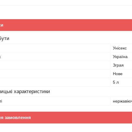
ки
бути
Унісекс
к
Україна
Зграя
Нове
5 л
ицькі характеристики
і
нержавію
ля замовлення