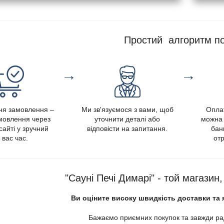
Простий алгоритм по
→
→
я замовлення –
Ми зв'язуємося з вами, щоб
Опла
амовлення через
уточнити деталі або
можна 
сайті у зручний
відповісти на запитання.
банк
 вас час.
отр
"Сауні Печі Димарі" - той магазин
Ви оціните високу швидкість доставки та 
Бажаємо приємних покупок та завжди рад