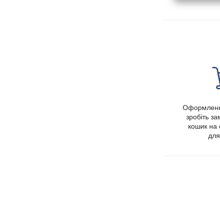
Оформленн
зробіть з
кошик на 
для