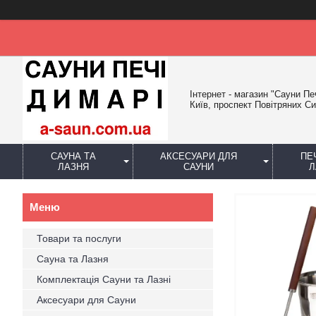
Інтернет - магазин "Сауни Пе
Київ, проспект Повітряних Си
САУНА ТА
АКСЕСУАРИ ДЛЯ
ПЕ
ЛАЗНЯ
САУНИ
Л
Товари та послуги
Сауна та Лазня
Комплектація Сауни та Лазні
Аксесуари для Сауни