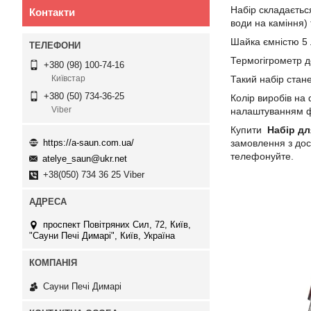
Набір складається
Контакти
води на каміння)
Шайка ємністю 5 л
Термогігрометр д
+380 (98) 100-74-16
Такий набір стан
Київстар
+380 (50) 734-36-25
Колір виробів на
Viber
налаштуванням фо
Купити
Набір дл
замовлення з дос
https://a-saun.com.ua/
телефонуйте.
atelye_saun@ukr.net
+38(050) 734 36 25 Viber
проспект Повітряних Сил, 72, Київ,
"Сауни Печі Димарі", Київ, Україна
Сауни Печі Димарі