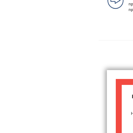
пр
пр