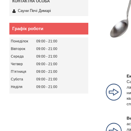
Сауни Печі Димарі
Графік роботи
Понеділок
09:00
21:00
Вівторок
09:00
21:00
Середа
09:00
21:00
Четвер
09:00
21:00
Пʼятниця
09:00
21:00
Е
Субота
09:00
21:00
Са
Неділя
09:00
21:00
ла
ни
кв
сп
Ве
ас
ла