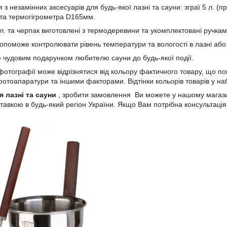
 з незамінних аксесуарів для будь-якої лазні та сауни: зграї 5 л. (
 та термогігрометра D165мм.
. та черпак виготовлені з термодеревини та укомплектовані ручками 
опоможе контролювати рівень температури та вологості в лазні або 
е чудовим подарунком любителю сауни до будь-якої події.
 фотографії може відрізнятися від кольору фактичного товару, що п
тоапаратури та іншими факторами. Відтінки кольорів товарів у наб
я лазні та сауни
, зробити замовлення Ви можете у нашому магазин
тавкою в будь-який регіон України. Якщо Вам потрібна консультація