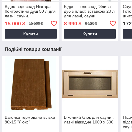
Відро водоспад Ніагара.
Відро - водоспад "Злива"
Саун
Контрастний душ 50 л для
дуб з пласт. вставкою 20 л
Гото
лазні, сауни.
для лазні, сауни.
щито
Елек
15 000
8 990
172
₴
₴
15 500 ₴
9 120 ₴
Купити
Купити
Подібні товари компанії
Вагонка термована вільха
Віконний блок для сауни ,
Пісо
80х15 "Люкс"
лазні відкидне 1000 х 500
підс
саун