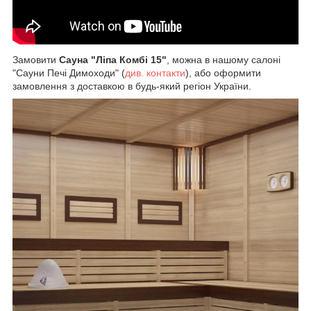
Замовити
Сауна "Ліпа Комбі 15"
, можна в нашому салоні
"Сауни Печі Димоходи" (
див.
контакти
), або оформити
замовлення з доставкою в будь-який регіон України.