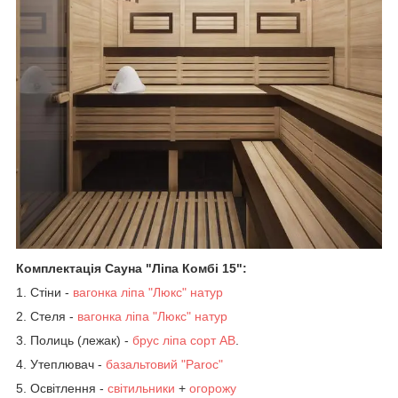
Комплектація Сауна "Ліпа Комбі 15":
1.
Стіни -
вагонка ліпа "Люкс" натур
2. Стеля -
вагонка ліпа "Люкс" натур
3. Полиць (лежак) -
брус ліпа сорт АВ
.
4. Утеплювач -
базальтовий "Paroc"
5. Освітлення -
світильники
+
огорожу