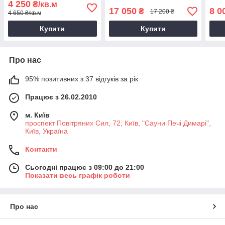
4 250
₴/кв.м
17 050
8 0
₴
17 200 ₴
4 650 ₴/кв.м
Купити
Купити
Про нас
95% позитивних з 37 відгуків за рік
Працює з 26.02.2010
м. Київ
проспект Повітряних Сил, 72, Київ, "Сауни Печі Димарі",
Київ, Україна
Контакти
Сьогодні працює з 09:00 до 21:00
Показати весь графік роботи
Про нас