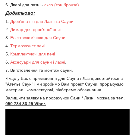
6. Двері для лазні -
скло (тон бронза)
.
Додатково:
1.
Дров'яна піч
для Лазні та Сауни
2.
Димар для дров'яної печі
3.
Електрокам'янка
для Сауни
4.
Термозахист
печі
5.
Комплектуючі
для печі
6.
Аксесуари для сауни і лазні
.
7.
Виготовлення та монтаж сауни.
Якщо у Вас є приміщення для Сауни / Лазні, звертайтеся в
"Ательє Саун" і ми зробимо Вам проект Сауни, прорахуємо
матеріал і комплектуючі, підберемо обладнання.
Залишити заявку на прорахунок Сани / Лазні, можна за
тел.
050 734 36 25 Viber.