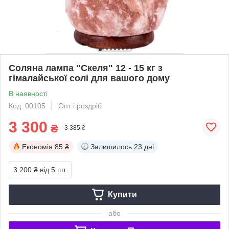
Соляна лампа "Скеля" 12 - 15 кг з
гімалайської солі для вашого дому
В наявності
Код: 00105
Опт і роздріб
3 300
₴
3 385 ₴
Економія
85 ₴
Залишилось
23 дні
3 200 ₴
від 5 шт.
Купити
або