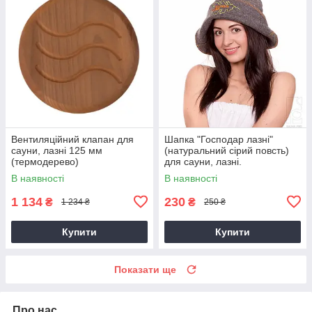
Вентиляційний клапан для
Шапка "Господар лазні"
сауни, лазні 125 мм
(натуральний сірий повсть)
(термодерево)
для сауни, лазні.
В наявності
В наявності
1 134
230
₴
₴
1 234 ₴
250 ₴
Купити
Купити
Показати ще
Про нас