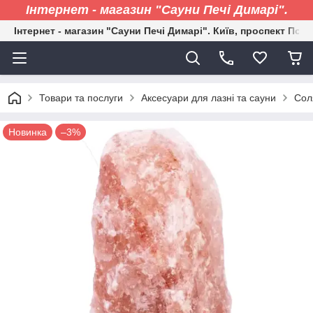
Інтернет - магазин "Сауни Печі Димарі".
Інтернет - магазин "Сауни Печі Димарі". Київ, проспект Пові
Товари та послуги
Аксесуари для лазні та сауни
Сол
Новинка
–3%