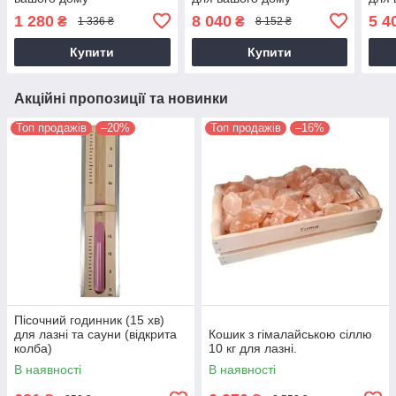
1 280
8 040
5 4
₴
₴
1 336 ₴
8 152 ₴
Купити
Купити
Акційні пропозиції та новинки
Топ продажів
–20%
Топ продажів
–16%
Пісочний годинник (15 хв)
для лазні та сауни (відкрита
Кошик з гімалайською сіллю
колба)
10 кг для лазні.
В наявності
В наявності