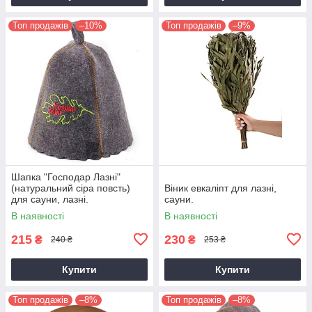
Топ продажів
–10%
Топ продажів
–9%
Шапка "Господар Лазні"
(натуральний сіра повсть)
Віник евкаліпт для лазні,
для сауни, лазні.
сауни.
В наявності
В наявності
215
230
₴
₴
240 ₴
253 ₴
Купити
Купити
Топ продажів
–8%
Топ продажів
–8%