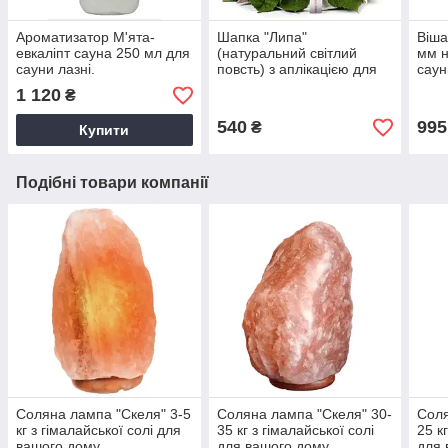
Ароматизатор М'ята-
Шапка "Липа"
Віша
евкаліпт сауна 250 мл для
(натуральний світлий
мм н
сауни лазні.
повсть) з аплікацією для
саун
сауни, лазні.
1 120
₴
540
995
₴
Купити
Подібні товари компанії
Соляна лампа "Скеля" 3-5
Соляна лампа "Скеля" 30-
Соля
кг з гімалайської солі для
35 кг з гімалайської солі
25 к
вашого дому
для вашого дому
для 