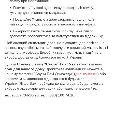
лампу при необхідності.
Розмістіть її у зоні відпочинку: поряд із ліжком, у
куточку для читання чи медитації.
Поєднайте її світло з ароматерапією: ефірні олії
лаванди чи сандалу посилять заспокійливий ефект.
Використовуйте перед сном: приглушене світло
допоможе розслабитися та підготуватися до відпочинку.
Цей соляний світильник ідеально підходить для освітлення
лазень, саун або кімнат, забезпечуючи корисний мікроклімат і
затишну атмосферу. Виробник гарантує якість і надійність
виробу. Доставка здійснюється по усій Україні.
Купити
Соляну лампу "Скеля" 12 - 15 кг з гімалайської
солі для вашого дому
, зробити замовлення Ви можете в
нашому магазині "Сауни Печі Димоходи" (
див.
контакти
) або
оформити замовлення з доставкою в будь-який регіон
України. Якщо Вам необхідна консультація або допомога з
вибором аксесуарів для сауни або лазні, телефонуйте;
тел. (050) 734-36-25; тел. (098) 100 74 16