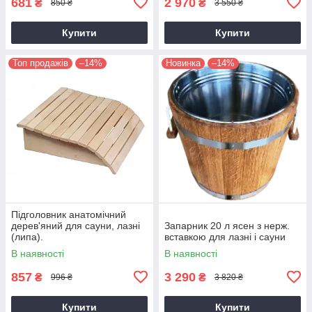
681
2 970
₴
₴
850 ₴
3 550 ₴
Купити
Купити
Топ продажів
–14%
Новинка
–14%
Підголовник анатомічний
дерев'яний для сауни, лазні
Запарник 20 л ясен з нерж.
(липа).
вставкою для лазні і сауни
В наявності
В наявності
857
3 290
₴
₴
996 ₴
3 820 ₴
Купити
Купити