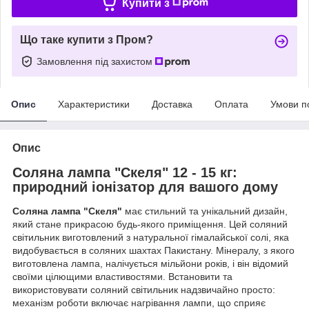
Купити з
Що таке купити з Пром?
Замовлення під захистом
Опис
Характеристики
Доставка
Оплата
Умови п
Опис
Соляна лампа "Скеля" 12 - 15 кг:
природний іонізатор для вашого дому
Соляна лампа "Скеля"
має стильний та унікальний дизайн,
який стане прикрасою будь-якого приміщення. Цей соляний
світильник виготовлений з натуральної гімалайської солі, яка
видобувається в соляних шахтах Пакистану. Мінералу, з якого
виготовлена лампа, налічується мільйони років, і він відомий
своїми цілющими властивостями. Встановити та
використовувати соляний світильник надзвичайно просто:
механізм роботи включає нагрівання лампи, що сприяє