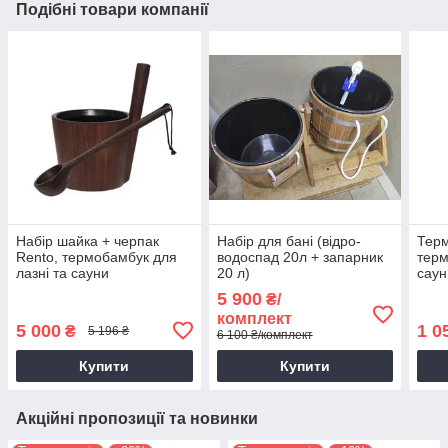
Подібні товари компанії
Набір шайка + черпак
Набір для бані (відро-
Терм
Rento, термобамбук для
водоспад 20л + запарник
терм
лазні та сауни
20 л)
саун
5 900
₴/
комплект
5 000
1 0
₴
5 196 ₴
6 100 ₴/комплект
Купити
Купити
Акційні пропозиції та новинки