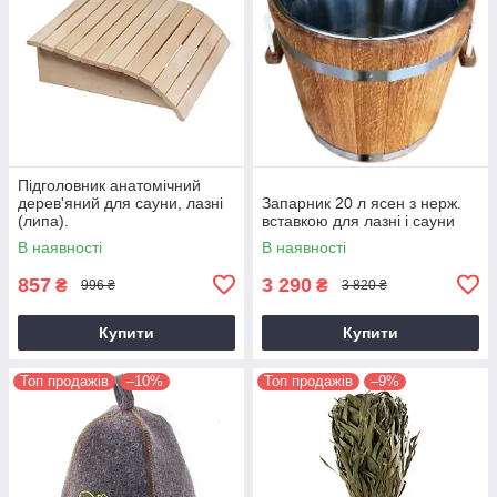
Підголовник анатомічний
дерев'яний для сауни, лазні
Запарник 20 л ясен з нерж.
(липа).
вставкою для лазні і сауни
В наявності
В наявності
857
3 290
₴
₴
996 ₴
3 820 ₴
Купити
Купити
Топ продажів
–10%
Топ продажів
–9%