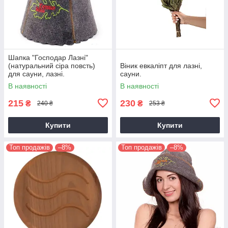
Шапка "Господар Лазні"
(натуральний сіра повсть)
Віник евкаліпт для лазні,
для сауни, лазні.
сауни.
В наявності
В наявності
215
230
₴
₴
240 ₴
253 ₴
Купити
Купити
Топ продажів
–8%
Топ продажів
–8%