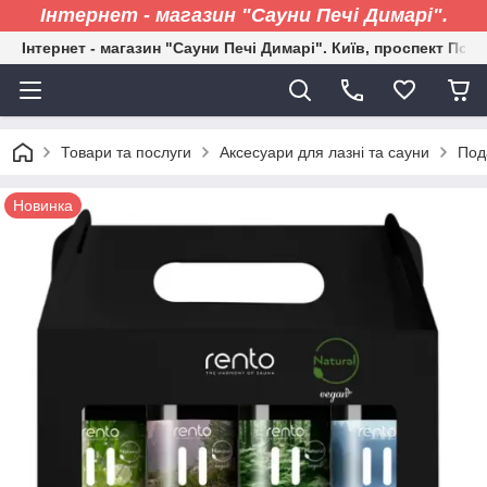
Інтернет - магазин "Сауни Печі Димарі".
Інтернет - магазин "Сауни Печі Димарі". Київ, проспект Пові
Товари та послуги
Аксесуари для лазні та сауни
Под
Новинка