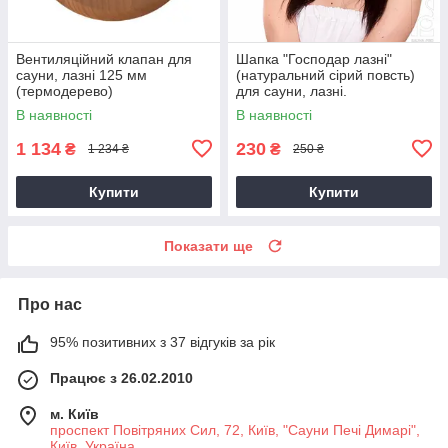
Вентиляційний клапан для
Шапка "Господар лазні"
сауни, лазні 125 мм
(натуральний сірий повсть)
(термодерево)
для сауни, лазні.
В наявності
В наявності
1 134
230
₴
₴
1 234 ₴
250 ₴
Купити
Купити
Показати ще
Про нас
95% позитивних з 37 відгуків за рік
Працює з 26.02.2010
м. Київ
проспект Повітряних Сил, 72, Київ, "Сауни Печі Димарі",
Київ, Україна