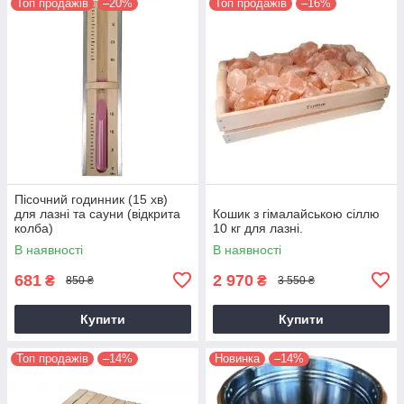
Топ продажів
–20%
Топ продажів
–16%
Пісочний годинник (15 хв)
для лазні та сауни (відкрита
Кошик з гімалайською сіллю
колба)
10 кг для лазні.
В наявності
В наявності
681
2 970
₴
₴
850 ₴
3 550 ₴
Купити
Купити
Топ продажів
–14%
Новинка
–14%