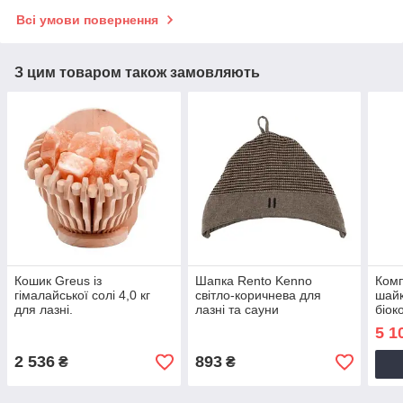
Всі умови повернення
З цим товаром також замовляють
Кошик Greus із
Шапка Rento Kenno
Комп
гімалайської солі 4,0 кг
світло-коричнева для
шайк
для лазні.
лазні та сауни
біок
для 
5 1
2 536
893
₴
₴