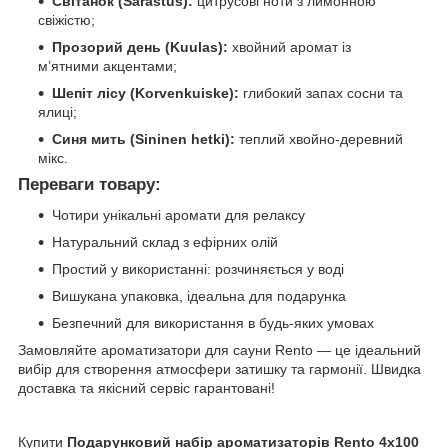
Світанок (Sarastus):
цитрусові ноти з лимонною
свіжістю;
Прозорий день (Kuulas):
хвойний аромат із
м’ятними акцентами;
Шепіт лісу (Korvenkuiske):
глибокий запах сосни та
ялиці;
Синя мить (Sininen hetki):
теплий хвойно-деревний
мікс.
Переваги товару:
Чотири унікальні аромати для релаксу
Натуральний склад з ефірних олій
Простий у використанні: розчиняється у воді
Вишукана упаковка, ідеальна для подарунка
Безпечний для використання в будь-яких умовах
Замовляйте ароматизатори для сауни Rento — це ідеальний
вибір для створення атмосфери затишку та гармонії. Швидка
доставка та якісний сервіс гарантовані!
Купити
Подарунковий набір ароматизаторів Rento 4х100