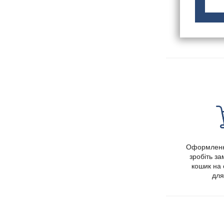
Оформленн
зробіть з
кошик на 
для