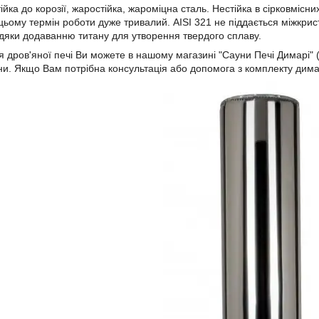
тійка до корозії, жаростійка, жароміцна сталь. Нестійка в сірковм
цьому термін роботи дуже тривалий. AISI 321 не піддається міжкрист
яки додаванню титану для утворення твердого сплаву.
я дров'яної печі Ви можете в нашому магазині "Сауни Печі Димарі" 
їни. Якщо Вам потрібна консультація або допомога з комплекту димар