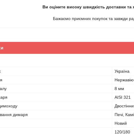
Ви оціните високу швидкість доставки та 
Бажаємо приємних покупок та завжди рад
ки
к
Україна
ря
Нержавію
алу
8 мм
маря
AISI 321
 димоходу
Двостінни
ування димаря
Печі, Кам
Новий
120/180