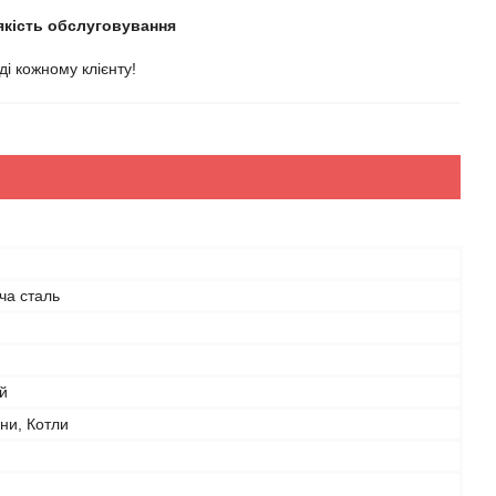
якість обслуговування
і кожному клієнту!
ча сталь
й
іни, Котли