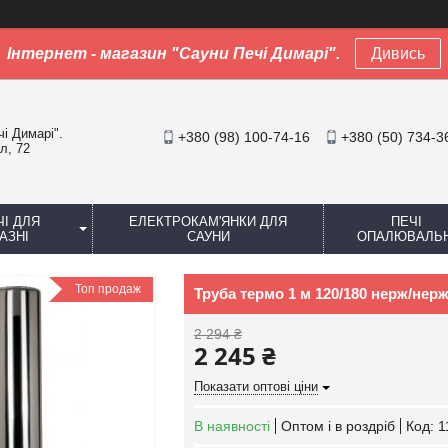
Інтернет - магазин "Сауни Печі Димарі".
Дивись
чі Димарі".
+380 (98) 100-74-16
+380 (50) 734-3
л, 72
ЧІ ДЛЯ
ЕЛЕКТРОКАМ'ЯНКИ ДЛЯ
ПЕЧІ
АЗНІ
САУНИ
ОПАЛЮВАЛЬН
Топ продаж
Труба термо 1 м 120/180 нерж/нерж.
2 294 ₴
2 245 ₴
Показати оптові ціни
В наявності
Оптом і в роздріб
Код:
1