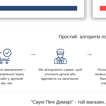
Простий алгоритм по
→
→
я замовлення –
Ми зв'язуємося з вами, щоб
Опла
амовлення через
уточнити деталі або
можна 
сайті у зручний
відповісти на запитання.
банк
 вас час.
отр
"Сауні Печі Димарі" - той магазин