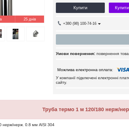
Купити
Купити
25 днів
+380 (98) 100-74-16
повернення това
У компанії підключені електронні пла
сайту.
Труба термо 1 м 120/180 нерж/нерж
0 нерж/нерж. 0.8 мм AISI 304