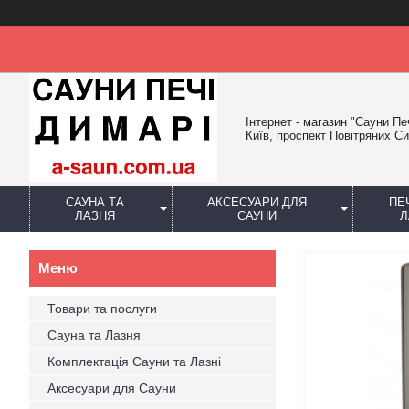
Інтернет - магазин "Сауни Пе
Київ, проспект Повітряних Си
САУНА ТА
АКСЕСУАРИ ДЛЯ
ПЕ
ЛАЗНЯ
САУНИ
Л
Товари та послуги
Сауна та Лазня
Комплектація Сауни та Лазні
Аксесуари для Сауни