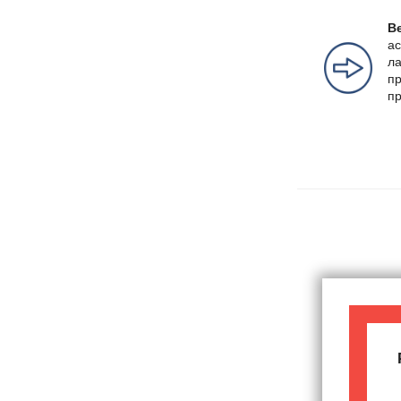
Ве
ас
ла
пр
пр