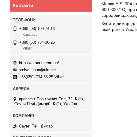
Марка AISI 304 с
Контакти
600-800 ° С, при 
середовищах завд
Купити димарі дл
+380 (98) 100-74-16
який регіон Укра
Київстар
+380 (50) 734-36-25
Viber
https://a-saun.com.ua/
atelye_saun@ukr.net
+38(050) 734 36 25 Viber
проспект Повітряних Сил, 72, Київ,
"Сауни Печі Димарі", Київ, Україна
Сауни Печі Димарі