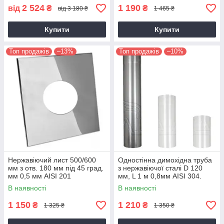
2 524
1 190
від
₴
₴
від 3 180 ₴
1 465 ₴
Купити
Купити
Топ продажів
–13%
Топ продажів
–10%
Нержавіючий лист 500/600
Одностінна димохідна труба
мм з отв. 180 мм під 45 град.
з нержавіючої сталі D 120
мм 0,5 мм AISI 201
мм, L 1 м 0,8мм AISI 304.
глянсовий
В наявності
В наявності
1 150
1 210
₴
₴
1 325 ₴
1 350 ₴