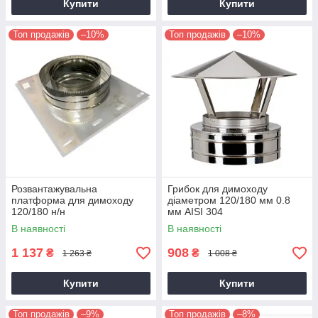
Купити
Купити
Топ продажів
–10%
Топ продажів
–10%
Розвантажувальна
Грибок для димоходу
платформа для димоходу
діаметром 120/180 мм 0.8
120/180 н/н
мм AISI 304
В наявності
В наявності
1 137
908
₴
₴
1 263 ₴
1 008 ₴
Купити
Купити
Топ продажів
–9%
Топ продажів
–8%