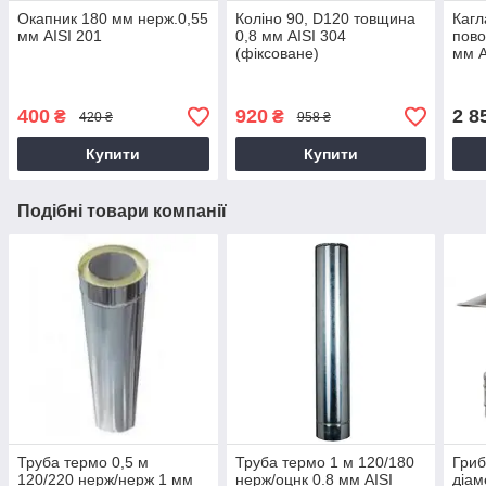
Окапник 180 мм нерж.0,55
Коліно 90, D120 товщина
Кагл
мм AISI 201
0,8 мм AISI 304
пово
(фіксоване)
мм A
400
920
2 8
₴
₴
420 ₴
958 ₴
Купити
Купити
Подібні товари компанії
Труба термо 0,5 м
Труба термо 1 м 120/180
Гриб
120/220 нерж/нерж 1 мм
нерж/оцнк 0.8 мм AISI
діам