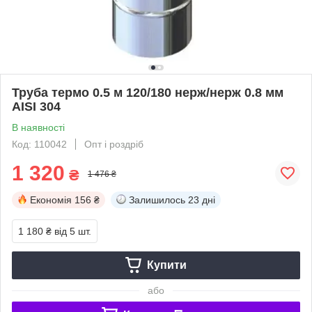
Труба термо 0.5 м 120/180 нерж/нерж 0.8 мм
AISI 304
В наявності
Код: 110042
Опт і роздріб
1 320
₴
1 476 ₴
Економія
156 ₴
Залишилось
23 дні
1 180 ₴
від 5 шт.
Купити
або