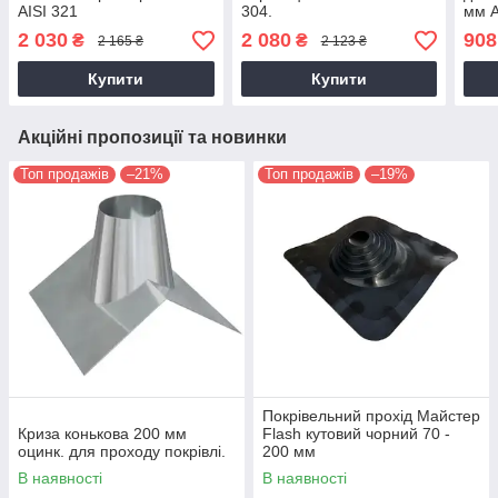
AISI 321
304.
мм A
2 030
2 080
908
₴
₴
2 165 ₴
2 123 ₴
Купити
Купити
Акційні пропозиції та новинки
Топ продажів
–21%
Топ продажів
–19%
Покрівельний прохід Майстер
Криза конькова 200 мм
Flash кутовий чорний 70 -
оцинк. для проходу покрівлі.
200 мм
В наявності
В наявності