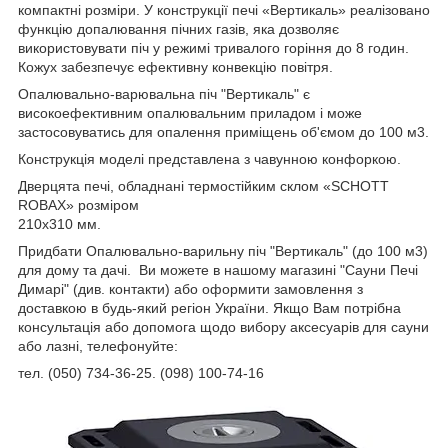
компактні розміри. У конструкції печі «Вертикаль» реалізовано
функцію допалювання пічних газів, яка дозволяє
використовувати піч у режимі тривалого горіння до 8 годин.
Кожух забезпечує ефективну конвекцію повітря.
Опалювально-варювальна піч "Вертикаль" є
високоефективним опалювальним приладом і може
застосовуватись для опалення приміщень об'ємом до 100 м3.
Конструкція моделі представлена з чавунною конфоркою.
Дверцята печі, обладнані термостійким склом «SCHOTT
ROBAX» розміром
210х310 мм.
Придбати Опалювально-варильну піч "Вертикаль" (до 100 м3)
для дому та дачі. Ви можете в нашому магазині "Сауни Печі
Димарі" (див. контакти) або оформити замовлення з
доставкою в будь-який регіон України. Якщо Вам потрібна
консультація або допомога щодо вибору аксесуарів для сауни
або лазні, телефонуйте:
тел. (050) 734-36-25. (098) 100-74-16