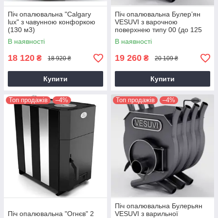
Піч опалювальна "Calgary
Піч опалювальна Булер’ян
lux" з чавунною конфоркою
VESUVI з варочною
(130 м3)
поверхнею типу 00 (до 125
м3)
В наявності
В наявності
18 120
19 260
₴
₴
18 920 ₴
20 109 ₴
Купити
Купити
Топ продажів
–4%
Топ продажів
–4%
Піч опалювальна Булерьян
Піч опалювальна "Огнєв" 2
VESUVI з варильної