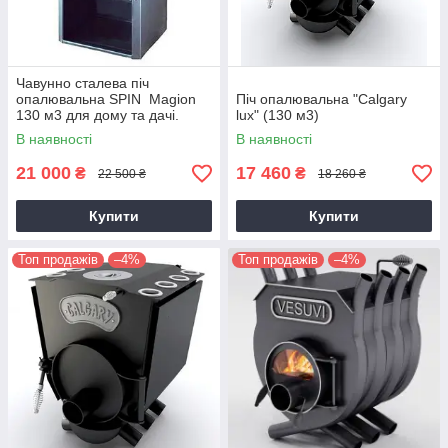
Чавунно сталева піч
опалювальнa SPIN Magion
Піч опалювальна "Calgary
130 м3 для дому та дачі.
lux" (130 м3)
В наявності
В наявності
21 000
17 460
₴
₴
22 500 ₴
18 260 ₴
Купити
Купити
Топ продажів
–4%
Топ продажів
–4%