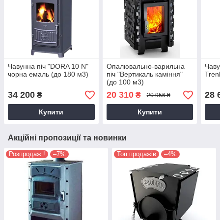
Чавунна піч "DORA 10 N"
Опалювально-варильна
Чаву
чорна емаль (до 180 м3)
піч "Вертикаль каміння"
Tren
(до 100 м3)
34 200
20 310
28 
₴
₴
20 956 ₴
Купити
Купити
Акційні пропозиції та новинки
Розпродаж !
–7%
Топ продажів
–4%