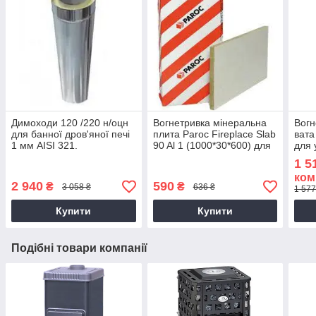
Димоходи 120 /220 н/оцн
Вогнетривка мінеральна
Вогн
для банної дров'яної печі
плита Paroc Fireplace Slab
вата
1 мм AISI 321.
90 Al 1 (1000*30*600) для
для 
лазні.
труб
1 5
духо
ком
2 940
590
₴
₴
3 058 ₴
636 ₴
1 577
Купити
Купити
Подібні товари компанії