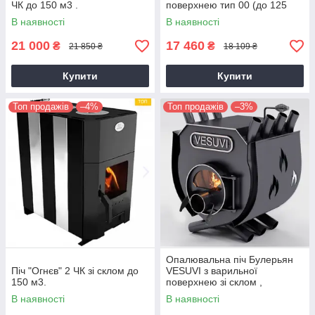
ЧК до 150 м3 .
поверхнею тип 00 (до 125
м3)
В наявності
В наявності
21 000
17 460
₴
₴
21 850 ₴
18 109 ₴
Купити
Купити
Топ продажів
–4%
Топ продажів
–3%
Опалювальна піч Булерьян
Піч "Огнєв" 2 ЧК зі склом до
VESUVI з варильної
150 м3.
поверхнею зі склом ,
перфорацією тип 01 (до 250
В наявності
В наявності
м3)