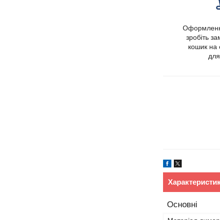
Оформленн
зробіть з
кошик на 
для
Характеристи
Основні