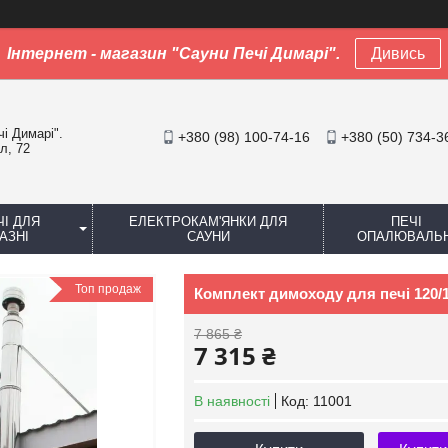
Інтернет - магазин "Сауни Печі Димарі".
Дивись
чі Димарі".
+380 (98) 100-74-16
+380 (50) 734-3
л, 72
ЧІ ДЛЯ
ЕЛЕКТРОКАМ'ЯНКИ ДЛЯ
ПЕЧІ
АЗНІ
САУНИ
ОПАЛЮВАЛЬН
Топ продаж
Комплект димоходу для печі 120/1
7 865 ₴
7 315 ₴
В наявності
Код:
11001