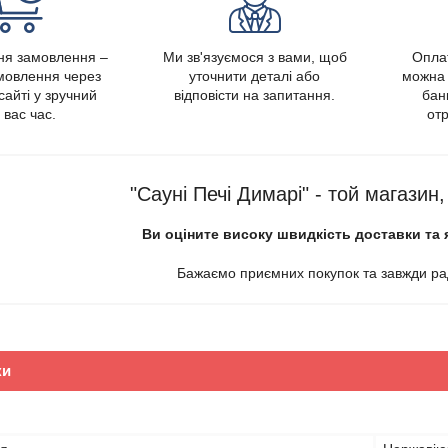
я замовлення –
Ми зв'язуємося з вами, щоб
Опла
амовлення через
уточнити деталі або
можна 
сайті у зручний
відповісти на запитання.
банк
 вас час.
отр
"Сауні Печі Димарі" - той магазин
Ви оціните високу швидкість доставки та 
Бажаємо приємних покупок та завжди рад
ки