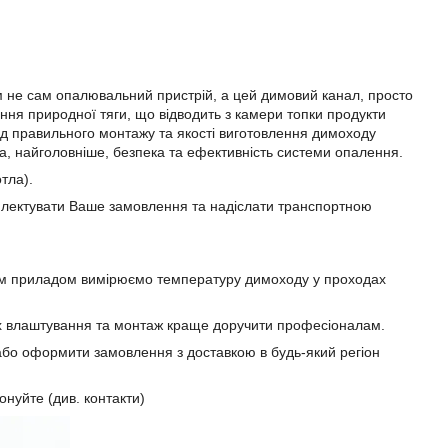
м не сам опалювальний пристрій, а цей димовий канал, просто
ння природної тяги, що відводить з камери топки продукти
ід правильного монтажу та якості виготовлення димоходу
 та, найголовніше, безпека та ефективність системи опалення.
тла).
плектувати Ваше замовлення та надіслати транспортною
ьним приладом вимірюємо температуру димоходу у проходах
 їх влаштування та монтаж краще доручити професіоналам.
бо оформити замовлення з доставкою в будь-який регіон
нуйте (див. контакти)