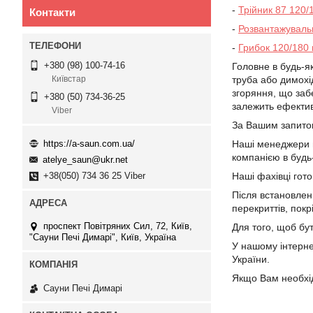
-
Трійник 87 120/
Контакти
-
Розвантажуваль
-
Грибок 120/180 
+380 (98) 100-74-16
Головне в будь-я
труба або димохі
Київстар
згоряння, що заб
+380 (50) 734-36-25
залежить ефективн
Viber
За Вашим запитом
Наші менеджери п
https://a-saun.com.ua/
компанією в будь-
atelye_saun@ukr.net
Наші фахівці гото
+38(050) 734 36 25 Viber
Після встановлен
перекриттів, покрі
проспект Повітряних Сил, 72, Київ,
Для того, щоб бу
"Сауни Печі Димарі", Київ, Україна
У нашому інтерн
України.
Якщо Вам необхід
Сауни Печі Димарі