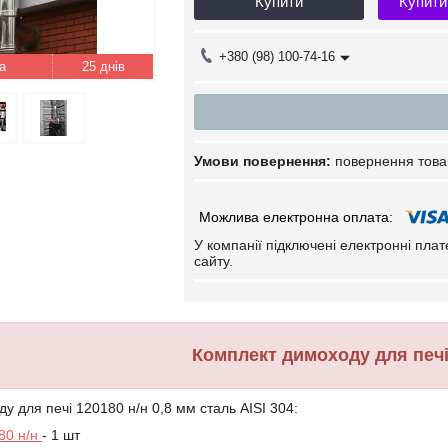
Купити
Купити
+380 (98) 100-74-16
25 днів
повернення това
У компанії підключені електронні пла
сайту.
Комплект димоходу для печі 
у для печі 120180 н/н 0,8 мм сталь AISI 304:
80 н/н
- 1 шт