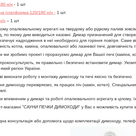
180 н/н
- 1 шт
на платформа 120/180 н/н -
1 шт.
н/н
– 1 шт
кому опалювальному агрегаті на твердому або рідкому паливі зовсі
д, по якому дим виводиться назовні. Димар призначений для створе
езпечує надходження в неї необхідного для горіння повітря. Саме в
ість котла, каміна, опалювальної або лазневої печі, довговічність
 ми зробимо проект і прорахуємо димар для Вашої печі (каміна, ко
роконсультують, як правильно і безпечно встановити димар. Уком
який регіон України.
ві виконати роботу з монтажу димоходу та печі якісно та безпечно.
ня димоходу перевіряємо, як працює піч (камін, котел). Спеціал
влі.
ти впевненим у димарі та роботі опалювального агрегату в цілому,
ет-магазині "САУНИ ПЕЧКИ ДИМОХОДИ" у Вас є можливість купити а
на консультація або допомога щодо комплектації димоходу, телефо