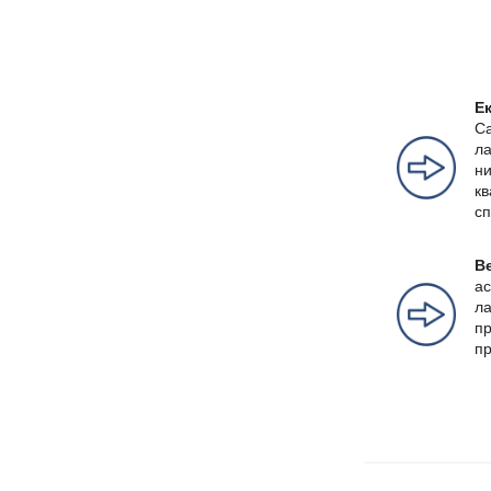
Е
Са
ла
ни
кв
сп
Ве
ас
ла
пр
пр