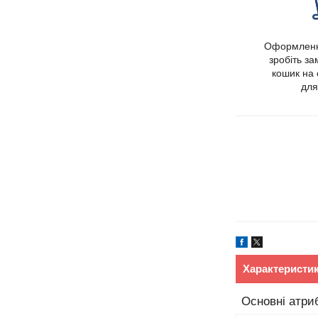
Оформленн
зробіть з
кошик на 
для
Характеристи
Основні атри