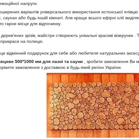
моційної напруги.
оширених варіантів універсального використання естонської ялівцю 
х, саунах або будь іншій кімнаті. Але краще всього ефірні олії виді
о гарне місце для відпочинку.
ерев'яних зрізів, майстри створюють унікальні красиві візерунки .
і прикраси на полицю.
 це відмінний подарунок для себе або любителя натуральних аксесу
вцеве 500*1000 мм для лазні та сауни
, зробити замовлення Ви м
ормити замовлення з доставкою в будь-який регіон України.