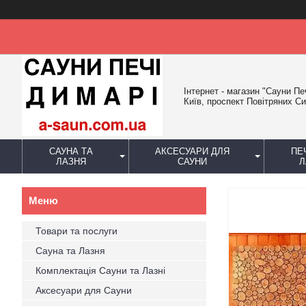
Інтернет - магазин "Сауни Пе
Київ, проспект Повітряних Си
САУНА ТА
АКСЕСУАРИ ДЛЯ
ПЕ
ЛАЗНЯ
САУНИ
Л
Товари та послуги
Сауна та Лазня
Комплектація Сауни та Лазні
Аксесуари для Сауни