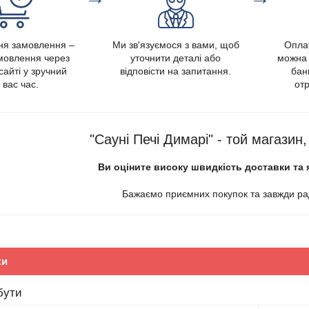
я замовлення –
Ми зв'язуємося з вами, щоб
Опла
амовлення через
уточнити деталі або
можна 
сайті у зручний
відповісти на запитання.
банк
 вас час.
отр
"Сауні Печі Димарі" - той магазин
Ви оціните високу швидкість доставки та 
Бажаємо приємних покупок та завжди рад
ки
бути