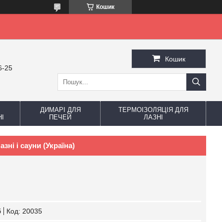
Кошик
Кошик
6-25
ДИМАРІ ДЛЯ
ТЕРМОІЗОЛЯЦІЯ ДЛЯ
І
ПЕЧЕЙ
ЛАЗНІ
зні і сауни (Україна)
б
Код:
20035