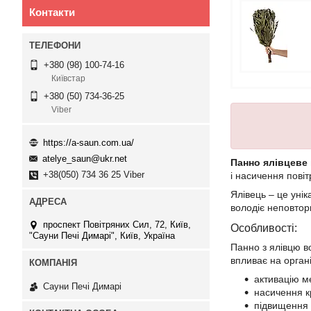
Контакти
+380 (98) 100-74-16
Київстар
+380 (50) 734-36-25
Viber
https://a-saun.com.ua/
atelye_saun@ukr.net
Панно ялівцеве 
+38(050) 734 36 25 Viber
і насичення пові
Ялівець – це унік
володіє неповто
проспект Повітряних Сил, 72, Київ,
Особливості:
"Сауни Печі Димарі", Київ, Україна
Панно з ялівцю в
впливає на орган
активацію м
Сауни Печі Димарі
насичення к
підвищення 