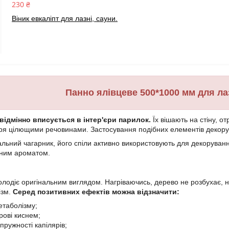
230 ₴
Віник евкаліпт для лазні, сауни.
Панно ялівцеве 500*1000 мм для лазн
відмінно вписується в інтер'єри парилок.
Їх вішають на стіну, о
тря цілющими речовинами. Застосування подібних елементів декору 
альний чагарник, його спіли активно використовують для декорування
рним ароматом.
олодіє оригінальним виглядом. Нагріваючись, дерево не розбухає, не
ізм.
Серед позитивних ефектів можна відзначити:
етаболізму;
рові киснем;
пружності капілярів;