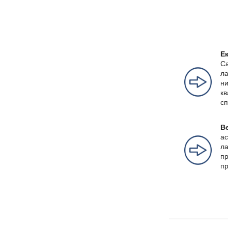
Е
Са
ла
ни
кв
сп
Ве
ас
ла
пр
пр