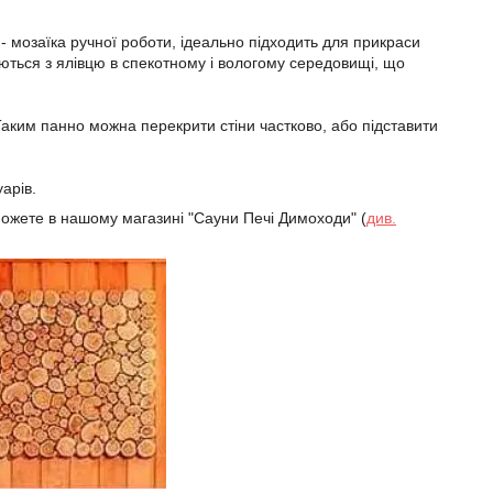
- мозаїка ручної роботи, ідеально підходить для прикраси
ляються з ялівцю в спекотному і вологому середовищі, що
 Таким панно можна перекрити стіни частково, або підставити
арів.
ожете в нашому магазині "Сауни Печі Димоходи" (
див.