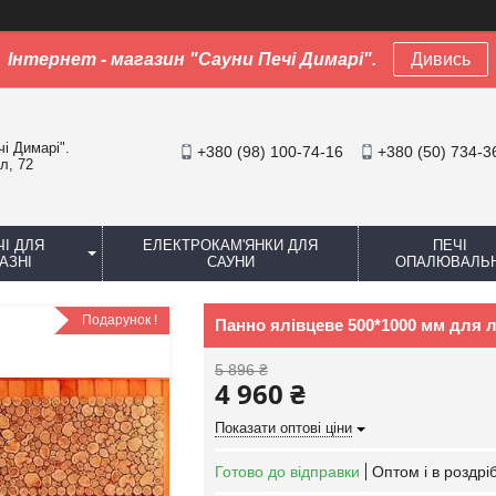
Інтернет - магазин "Сауни Печі Димарі".
Дивись
чі Димарі".
+380 (98) 100-74-16
+380 (50) 734-3
л, 72
ЧІ ДЛЯ
ЕЛЕКТРОКАМ'ЯНКИ ДЛЯ
ПЕЧІ
АЗНІ
САУНИ
ОПАЛЮВАЛЬН
Подарунок !
Панно ялівцеве 500*1000 мм для ла
5 896 ₴
4 960 ₴
Показати оптові ціни
Готово до відправки
Оптом і в роздрі