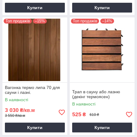
Купити
Купити
Топ продажів
–15%
Топ продажів
–14%
Вагонка термо липа 70 для
Трап в сауну або лазню
сауни і лазні.
(декінг термоясен)
В наявності
В наявності
3 030
₴/кв.м
525
₴
610 ₴
3 550 ₴/кв.м
Купити
Купити