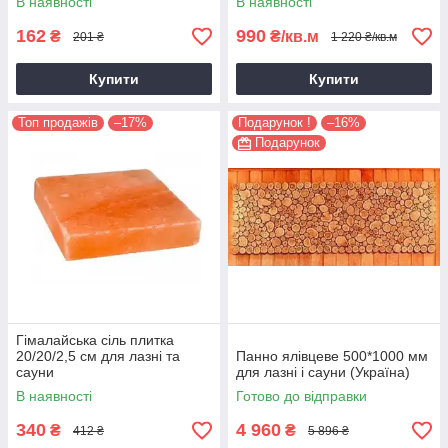
В наявності
В наявності
162
990
₴
₴/кв.м
201 ₴
1 220 ₴/кв.м
Купити
Купити
Топ продажів
–17%
Подарунок !
–16%
Подарунок
Гімалайська сіль плитка
20/20/2,5 см для лазні та
Панно ялівцеве 500*1000 мм
сауни
для лазні і сауни (Україна)
В наявності
Готово до відправки
340
4 960
₴
₴
412 ₴
5 896 ₴