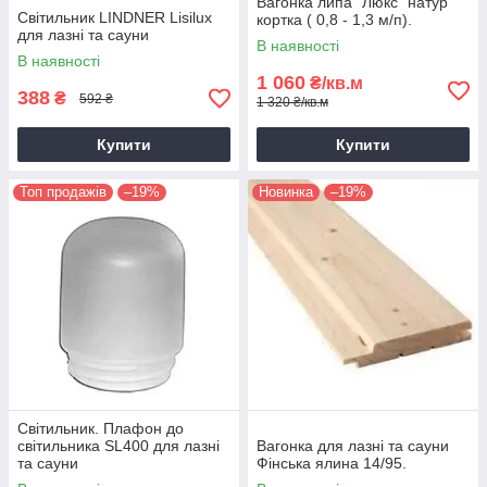
Вагонка липа "Люкс" натур
Світильник LINDNER Lisilux
кортка ( 0,8 - 1,3 м/п).
для лазні та сауни
В наявності
В наявності
1 060
₴/кв.м
388
₴
592 ₴
1 320 ₴/кв.м
Купити
Купити
Топ продажів
–19%
Новинка
–19%
Світильник. Плафон до
світильника SL400 для лазні
Вагонка для лазні та сауни
та сауни
Фінська ялина 14/95.