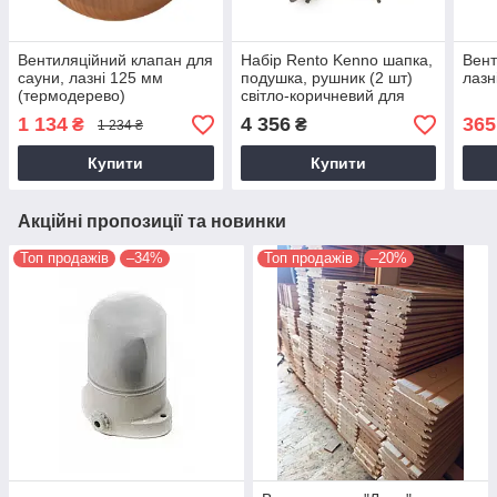
Вентиляційний клапан для
Набір Rento Kenno шапка,
Вент
сауни, лазні 125 мм
подушка, рушник (2 шт)
лазн
(термодерево)
світло-коричневий для
лазні та сауни
1 134
4 356
365
₴
₴
1 234 ₴
Купити
Купити
Акційні пропозиції та новинки
Топ продажів
–34%
Топ продажів
–20%