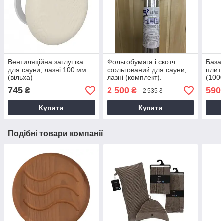
Вентиляційна заглушка
Фольгобумага і скотч
База
для сауни, лазні 100 мм
фольгований для сауни,
плит
(вільха)
лазні (комплект).
(100
745
2 500
590
₴
₴
2 535 ₴
Купити
Купити
Подібні товари компанії