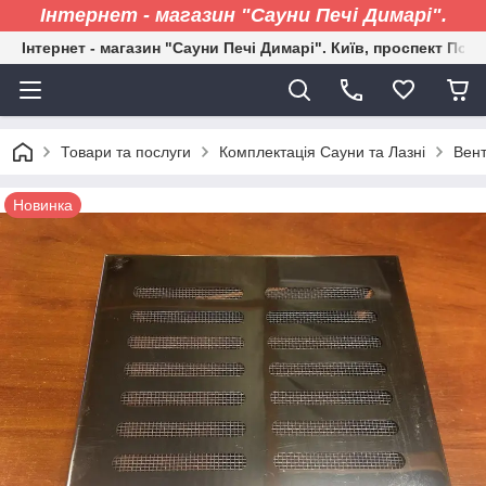
Інтернет - магазин "Сауни Печі Димарі".
Інтернет - магазин "Сауни Печі Димарі". Київ, проспект Пові
Товари та послуги
Комплектація Сауни та Лазні
Вент
Новинка